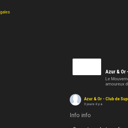
égales
Azur & Or 
Le Mouvemen
amoureux du
Azur & Or - Club de Su
3 jours il y a
Info info