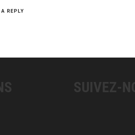
 A REPLY
NS
SUIVEZ-N