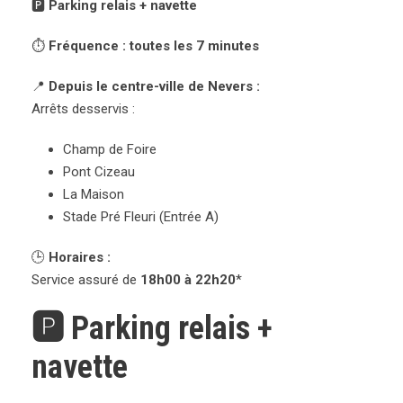
🅿️
Parking relais + navette
⏱️
Fréquence : toutes les 7 minutes
📍
Depuis le centre-ville de Nevers :
Arrêts desservis :
Champ de Foire
Pont Cizeau
La Maison
Stade Pré Fleuri (Entrée A)
🕒
Horaires :
Service assuré de
18h00 à 22h20
*
🅿️ Parking relais +
navette