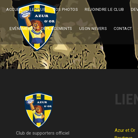
ACCUEIL
LE CLUB
VOS PHOTOS
REJOINDRE LE CLUB
DE
EVÉNEMENTS – DÉPLACEMENTS
USON NEVERS
CONTACT
LIE
Azur et Or
Club de supporters officiel