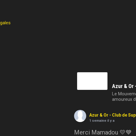
égales
Azur & Or 
Le Mouvemen
amoureux du
Azur & Or - Club de Su
1 semaine il y a
Merci Mamadou 💛💙