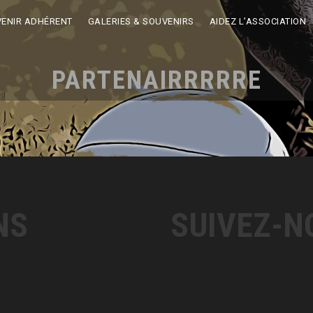
VENIR ADHÉRENT
GALERIES & SOUVENIRS
AIDEZ L’ASSOCIATION
PARTENAIRRRRRE
NS
SUIVEZ-N