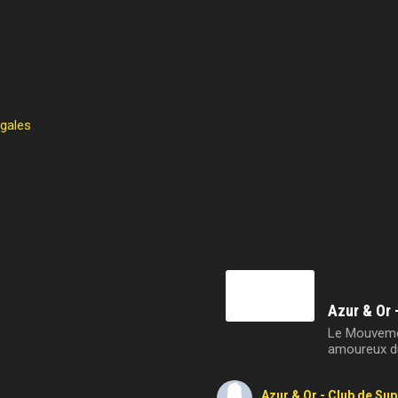
égales
Azur & Or 
Le Mouvemen
amoureux du
Azur & Or - Club de Su