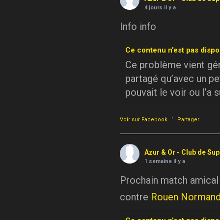
4 jours il y a
Info info
Ce contenu n’est pas dispo
Ce problème vient géné
partagé qu’avec un pe
pouvait le voir ou l’a 
·
Voir sur Facebook
Partager
Azur & Or - Club de Su
1 semaine il y a
Prochain match amical
contre
Rouen Normand