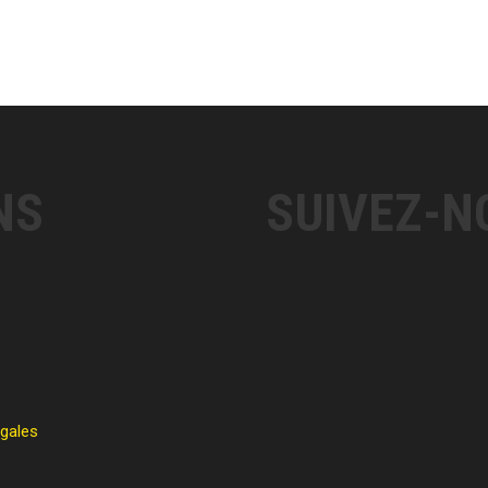
NS
SUIVEZ-N
égales