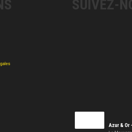
NS
SUIVEZ-N
égales
Azur & Or 