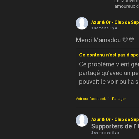
Le Mouvemen
amoureux du
Azur & Or - Club de Su
1 semaine il y a
Merci Mamadou 💛💙
Ce contenu n’est pas dispo
Ce problème vient géné
partagé qu’avec un pe
pouvait le voir ou l’a 
·
Voir sur Facebook
Partager
Azur & Or - Club de Su
Supporters de l'
2 semaines il y a