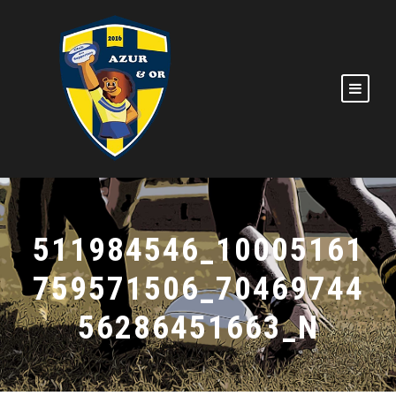
511984546_10005161
759571506_70469744
56286451663_N