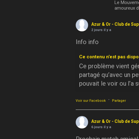
Le Mouvemen
amoureux du
Azur & Or - Club de Su
2 jours il y a
Info info
Ce contenu n’est pas dispo
Ce problème vient géné
partagé qu’avec un pe
pouvait le voir ou l’a 
·
Voir sur Facebook
Partager
Azur & Or - Club de Su
6 jours il y a