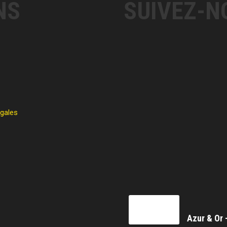
NS
SUIVEZ-N
égales
Azur & Or 