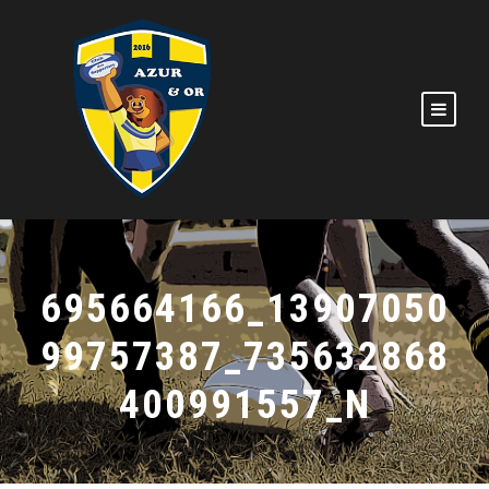
695664166_13907050
99757387_735632868
400991557_N