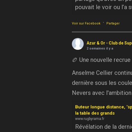
pouvait le voir ou l’a 
·
Voir sur Facebook
Partager
Azur & Or - Club de Su
2 semaines il y a
🏉 Une nouvelle recrue
Anselme Cellier continue
dernière sous les coule
Nevers avec l'ambition
Buteur longue distance, "sp
la table des grands
www.rugbyrama.fr
Révélation de la dern