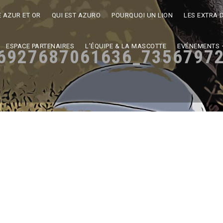
AZUR ET OR
QUI EST AZURO
POURQUOI UN LION
LES EXTRA 
ESPACE PARTENAIRES
L’ÉQUIPE & LA MASCOTTE
EVÉNEMENTS 
6927687061636_7356797