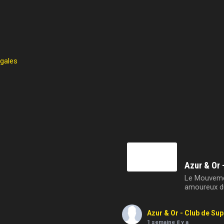
égales
Azur & Or 
Le Mouvemen
amoureux du
Azur & Or - Club de Su
1 semaine il y a