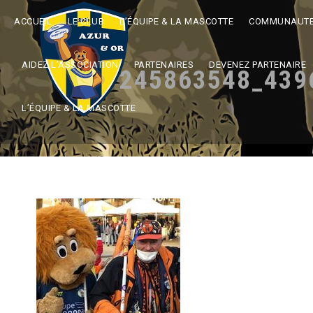
ACCUEIL
LE CLUB
L’ÉQUIPE & LA MASCOTTE
COMMUNAUTE 
AIDEZ L’ASSOCIATION
PARTENAIRES
DEVENEZ PARTENAIRE
245863548_439
L’ÉQUIPE & LA MASCOTTE