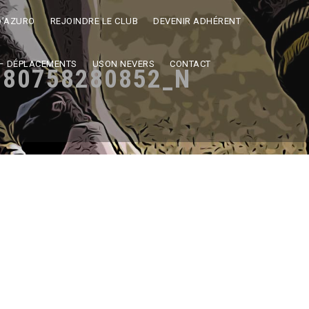
D’AZURO
REJOINDRE LE CLUB
DEVENIR ADHÉRENT
– DÉPLACEMENTS
USON NEVERS
CONTACT
280758280852_N