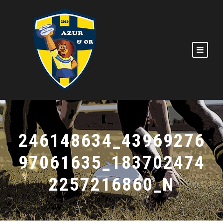
246148634_43969276
97061635_183702474
2257216860_N