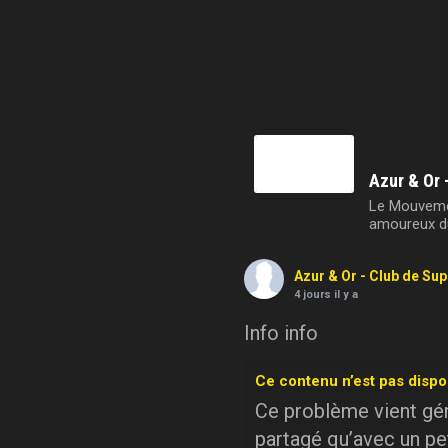
Azur & Or 
Le Mouvemen
amoureux du
Azur & Or - Club de Su
4 jours il y a
Info info
Ce contenu n’est pas dispo
Ce problème vient géné
partagé qu’avec un pe