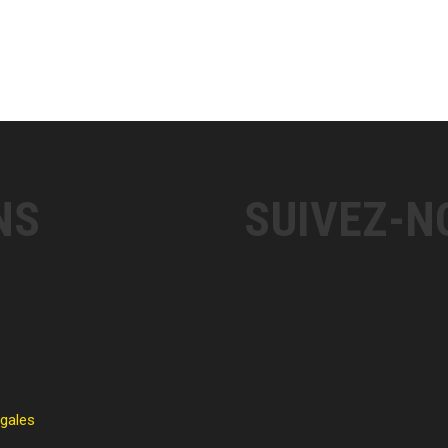
NS
SUIVEZ-N
égales