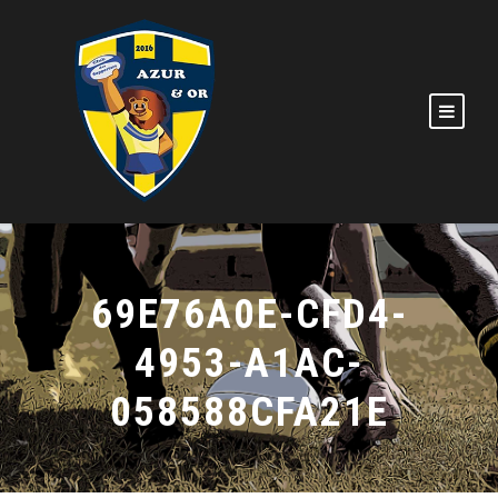
69E76A0E-CFD4-
4953-A1AC-
058588CFA21E