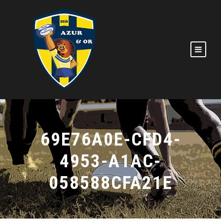
69E76A0E-CFD4-
4953-A1AC-
058588CFA21E