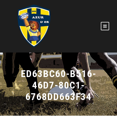
ED63BC60-B516-
46D7-80C1-
6768DD663F34