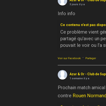
Azur & Or - Club de Su
3 jours il y a
Info info
Ce contenu n’est pas dispo
Ce problème vient géné
partagé qu’avec un pe
pouvait le voir ou l’a 
·
Voir sur Facebook
Partager
Azur & Or - Club de Su
1 semaine il y a
Prochain match amical
contre
Rouen Normand