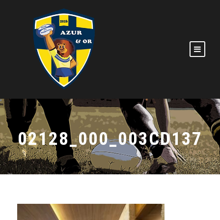
02128_000_003CD137