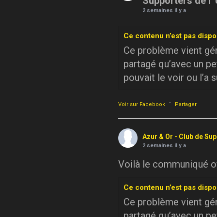
Supporters de l'
2 semaines il y a
Ce contenu n’est pas dispo
Ce problème vient géné
partagé qu’avec un pe
pouvait le voir ou l’a 
·
Voir sur Facebook
Partager
Azur & Or - Club de Su
2 semaines il y a
Voilà le communiqué off
Ce contenu n’est pas dispo
Ce problème vient géné
partagé qu’avec un pe