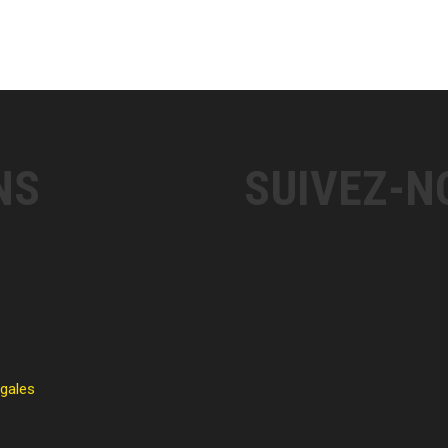
NS
SUIVEZ-N
égales