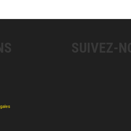
NS
SUIVEZ-N
égales