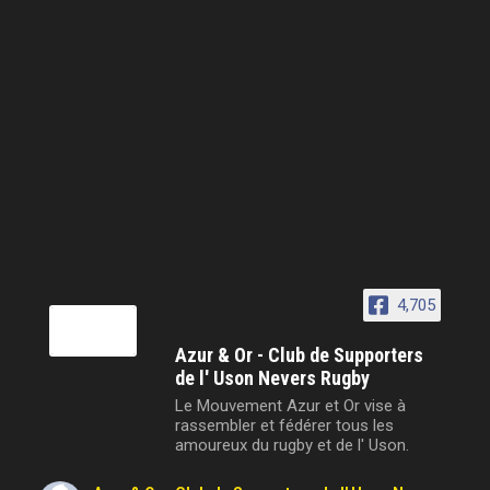
4,705
Azur & Or - Club de Supporters
de l' Uson Nevers Rugby
Le Mouvement Azur et Or vise à
rassembler et fédérer tous les
amoureux du rugby et de l' Uson.