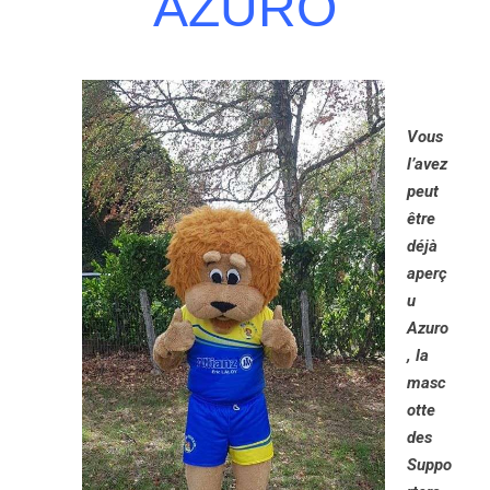
AZURO
Vous
l’avez
peut
être
déjà
aperç
u
Azuro
, la
masc
otte
des
Suppo