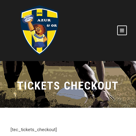
TICKETS CHECKOUT
[tec_tickets_checkout]